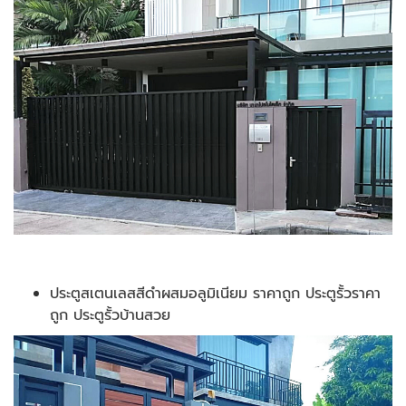
ประตูสเตนเลสสีดำผสมอลูมิเนียม ราคาถูก ประตูรั้วราคา
ถูก ประตูรั้วบ้านสวย