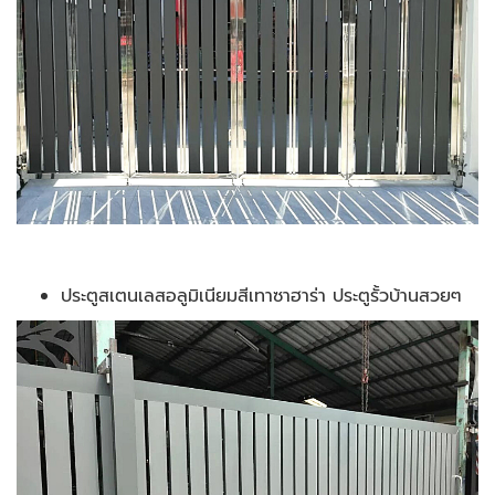
ประตูสเตนเลสอลูมิเนียมสีเทาซาฮาร่า ประตูรั้วบ้านสวยๆ