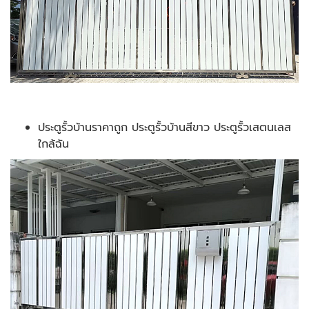
ประตูรั้วบ้านราคาถูก ประตูรั้วบ้านสีขาว ประตูรั้วเสตนเลส
ใกล้ฉัน