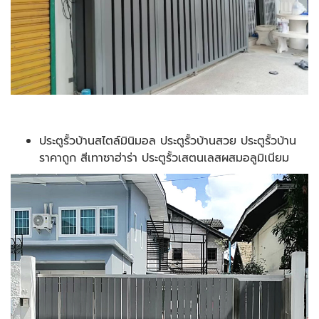
ประตูรั้วบ้านสไตล์มินิมอล ประตูรั้วบ้านสวย ประตูรั้วบ้าน
ราคาถูก สีเทาซาฮ่าร่า ประตูรั้วเสตนเลสผสมอลูมิเนียม