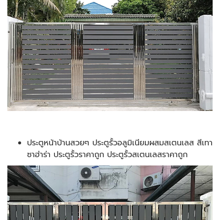
ประตูหน้าบ้านสวยๆ ประตูรั้วอลูมิเนียมผสมสเตนเลส สีเทา
ซาฮ่าร่า ประตูรั้วราคาถูก ประตูรั้วสเตนเลสราคาถูก