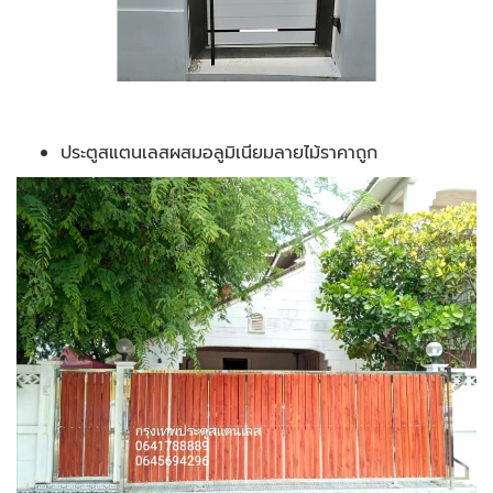
ประตูสแตนเลสผสมอลูมิเนียมลายไม้ราคาถูก