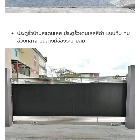
ประตูรั้วบ้านสแตนเลส ประตูรั้วเตนเลสสีดำ แบบทึบ ทบ
ช่วงกลาง บนล่างมีช่องระบายลม