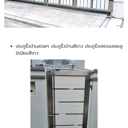
ประตูรั้วบ้านสวยๆ ประตูรั้วบ้านสีขาว ประตูรั้วเสตนเลสอลู
มิเนียมสีขาว