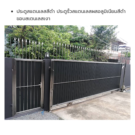
ประตูสแตนเลสสีดำ ประตูรั้วสแตนเลสผสอลูมิเนียมสีดำ
ขอบสเตนเลสเงา