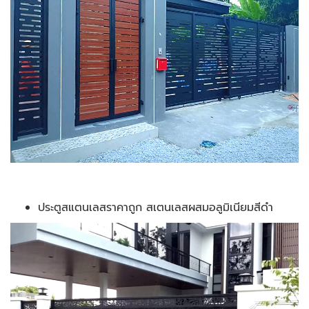
ประตูสแตนเลสราคาถูก สเตนเลสผสมอลูมิเนียมสีดำ